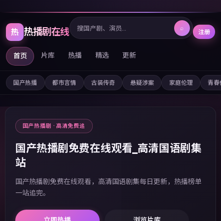
⌕
热播剧在线
热
注册
片库
热播
精选
更新
首页
国产热播
都市言情
古装传奇
悬疑涉案
家庭伦理
青春
国产热播剧 · 高清免费追
国产热播剧免费在线观看_高清国语剧集
站
国产热播剧免费在线观看，高清国语剧集每日更新，热播榜单
一站追完。
立即热播
浏览片库