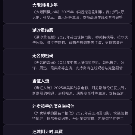
大阪围棋少年
《大阪围棋少年》2025年中国香港喜剧剧集，麦兆辉执导，
巩俐、张曼玉、古天乐等主演，支持高清在线观看与完整剧
情介绍。围绕一场突如其来的校园霸凌案展开，人物在道德
与生存之间做出艰难抉择。影片收录关键词：大阪围棋少年
潮汐重映版
在线观看、中国香港喜剧、麦兆…
《潮汐重映版》2025年英国惊悚电影，乔·赖特执导，拉尔夫·
费因斯、凯拉·奈特莉、费莉希蒂·琼斯等主演，支持高清在线
观看与完整剧情介绍。将类型元素与人文关怀结合，适合喜
欢惊悚题材的观众一口气追完。影片收录关键词：潮汐重映
无名的密码
版在线观看、英国惊悚…
《无名的密码》2025年中国大陆惊悚电影，郭帆执导，张
译、周迅、段奕宏等主演，支持高清在线观看与完整剧情介
绍。通过多线叙事交织城市群像，呈现时代背景下小人物的
命运起伏。影片收录关键词：无名的密码在线观看、中国大
当证人流
陆惊悚、郭帆作品、张译主演。
《当证人流》2025年美国战争电影，丹尼斯·维伦纽瓦执导，
斯嘉丽·约翰逊、汤姆·哈迪、瑞恩·高斯林等主演，支持高清在
线观看与完整剧情介绍。以细腻的日常细节铺陈情感，却在
关键节点抛出出人意料的反转。影片收录关键词：当证人流
外卖骑手的匿名举报信
在线观看、美国战争、…
《外卖骑手的匿名举报信》2025年英国动漫电影，埃德加·赖
特执导，拉尔夫·费因斯、丹尼尔·克雷格、凯拉·奈特莉等主
演，支持高清在线观看与完整剧情介绍。通过多线叙事交织
城市群像，呈现时代背景下小人物的命运起伏。影片收录关
迷城倒计时·典藏
键词：外卖骑手的匿名举…