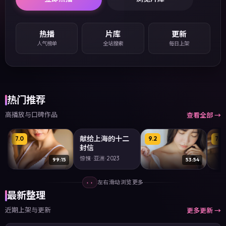
热播
片库
更新
人气榜单
全站搜索
每日上架
热门推荐
高播放与口碑作品
查看全部 →
97:41
献给上海的十二
7.0
7.1
9.2
7.7
封信
惊悚 · 亚洲 · 2023
99:15
53:54
当黎明熄
青岛·豪门遗嘱
北
左右滑动浏览更多
‹ ›
爱情 · 亚洲 · 2016
冒险 · 欧美 · 2016
惊悚 ·
最新整理
近期上架与更新
更多更新 →